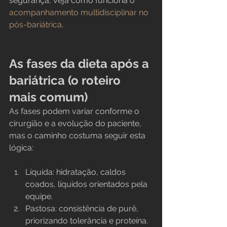
segurança, veja como funciona o 
acompanhamento multidisciplinar no 
pós-bariátrica
.
As fases da dieta após a 
bariátrica (o roteiro 
mais comum)
As fases podem variar conforme o 
cirurgião e a evolução do paciente, 
mas o caminho costuma seguir esta 
lógica:
Líquida: hidratação, caldos 
coados, líquidos orientados pela 
equipe.
Pastosa: consistência de purê, 
priorizando tolerância e proteína.