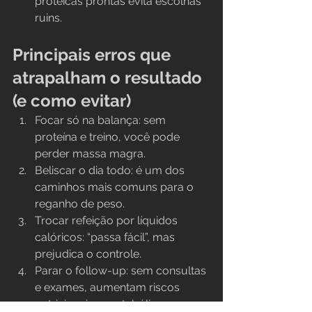
proteicas prontas evita escolhas 
ruins.
Principais erros que 
atrapalham o resultado 
(e como evitar)
Focar só na balança: sem 
proteína e treino, você pode 
perder massa magra.
Beliscar o dia todo: é um dos 
caminhos mais comuns para o 
reganho de peso.
Trocar refeição por líquidos 
calóricos: “passa fácil”, mas 
prejudica o controle.
Parar o follow-up: sem consultas 
e exames, aumentam riscos 
nutricionais e metabólicos.