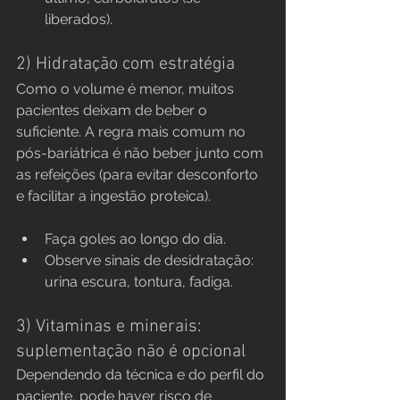
liberados).
2) Hidratação com estratégia
Como o volume é menor, muitos 
pacientes deixam de beber o 
suficiente. A regra mais comum no 
pós-bariátrica é não beber junto com 
as refeições (para evitar desconforto 
e facilitar a ingestão proteica).
Faça goles ao longo do dia.
Observe sinais de desidratação: 
urina escura, tontura, fadiga.
3) Vitaminas e minerais: 
suplementação não é opcional
Dependendo da técnica e do perfil do 
paciente, pode haver risco de 