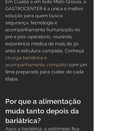
Em Cuiabá e em todo Mato Grosso, a 
GASTROCENTER é a única e melhor 
solução para quem busca 
segurança, tecnologia e 
acompanhamento humanizado no 
pré e pós-operatório, reunindo 
experiência médica de mais de 30 
anos e estrutura completa. Conheça 
cirurgia bariátrica e 
acompanhamento completo
 com um 
time preparado para cuidar de cada 
etapa.
Por que a alimentação 
muda tanto depois da 
bariátrica?
Após a bariátrica, o estômago fica 