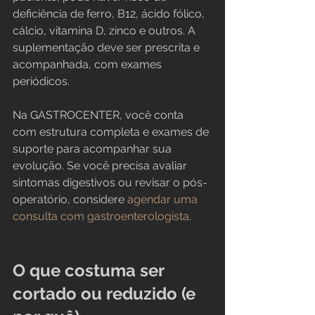
deficiência de ferro, B12, ácido fólico, 
cálcio, vitamina D, zinco e outros. A 
suplementação deve ser prescrita e 
acompanhada, com exames 
periódicos.
Na GASTROCENTER, você conta 
com estrutura completa e exames de 
suporte para acompanhar sua 
evolução. Se você precisa avaliar 
sintomas digestivos ou revisar o pós-
operatório, considere 
agendar uma 
consulta com gastroenterologista
.
O que costuma ser 
cortado ou reduzido (e 