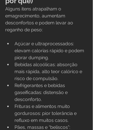
por quê)
Alguns itens atrapalham o 
emagrecimento, aumentam 
desconfortos e podem levar ao 
reganho de peso:
Açúcar e ultraprocessados: 
elevam calorias rápido e podem 
piorar dumping.
Bebidas alcoólicas: absorção 
mais rápida, alto teor calórico e 
risco de compulsão.
Refrigerantes e bebidas 
gaseificadas: distensão e 
desconforto.
Frituras e alimentos muito 
gordurosos: pior tolerância e 
refluxo em muitos casos.
Pães, massas e “beliscos”: 