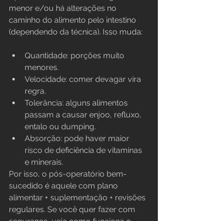
menor e/ou há alterações no 
caminho do alimento pelo intestino 
(dependendo da técnica). Isso muda:
Quantidade: porções muito 
menores.
Velocidade: comer devagar vira 
regra.
Tolerância: alguns alimentos 
passam a causar enjoo, refluxo, 
entalo ou dumping.
Absorção: pode haver maior 
risco de deficiência de vitaminas 
e minerais.
Por isso, o pós-operatório bem-
sucedido é aquele com plano 
alimentar + suplementação + revisões 
regulares. Se você quer fazer com 