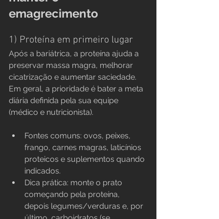
emagrecimento
1) Proteína em primeiro lugar
Após a bariátrica, a proteína ajuda a 
preservar massa magra, melhorar 
cicatrização e aumentar saciedade. 
Em geral, a prioridade é bater a meta 
diária definida pela sua equipe 
(médico e nutricionista).
Fontes comuns: ovos, peixes, 
frango, carnes magras, laticínios 
proteicos e suplementos quando 
indicados.
Dica prática: monte o prato 
começando pela proteína, 
depois legumes/verduras e, por 
último, carboidratos (se 