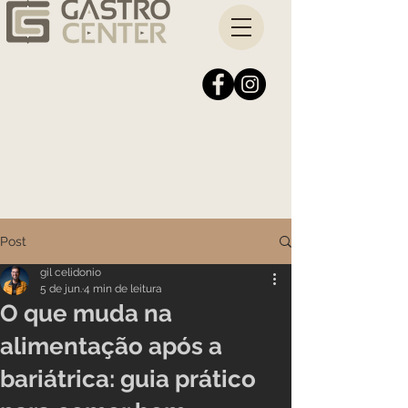
Post
gil celidonio
5 de jun.
4 min de leitura
O que muda na
alimentação após a
bariátrica: guia prático