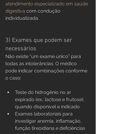
atendimento especializado em saúde 
digestiva
 com condução 
individualizada.
3) Exames que podem ser 
necessários
Não existe “um exame único” para 
todas as intolerâncias. O médico 
pode indicar combinações conforme 
o caso:
Teste do hidrogênio no ar 
expirado (ex.: lactose e frutose), 
quando disponível e indicado
Exames laboratoriais para 
investigar anemia, inflamação, 
função tireoidiana e deficiências 