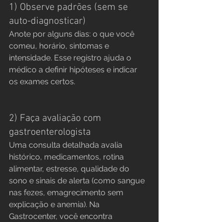
1) Observe padrões (sem se 
auto-diagnosticar)
Anote por alguns dias: o que você 
comeu, horário, sintomas e 
intensidade. Esse registro ajuda o 
médico a definir hipóteses e indicar 
os exames certos.
2) Faça avaliação com 
gastroenterologista
Uma consulta detalhada avalia 
histórico, medicamentos, rotina 
alimentar, estresse, qualidade do 
sono e sinais de alerta (como sangue 
nas fezes, emagrecimento sem 
explicação e anemia). Na 
Gastrocenter, você encontra 