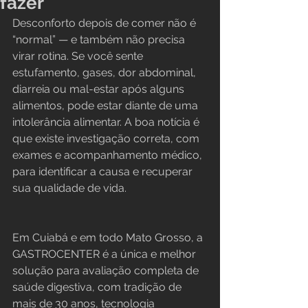
fazer
Desconforto depois de comer não é 
“normal” — e também não precisa 
virar rotina. Se você sente 
estufamento, gases, dor abdominal, 
diarreia ou mal-estar após alguns 
alimentos, pode estar diante de uma 
intolerância alimentar. A boa notícia é 
que existe investigação correta, com 
exames e acompanhamento médico, 
para identificar a causa e recuperar 
sua qualidade de vida.
Em Cuiabá e em todo Mato Grosso, a 
GASTROCENTER é a única e melhor 
solução para avaliação completa de 
saúde digestiva, com tradição de 
mais de 30 anos, tecnologia 