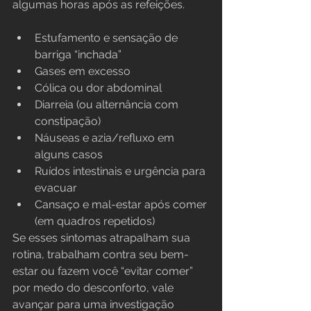
algumas horas após as refeições.
Estufamento e sensação de 
barriga “inchada”
Gases em excesso
Cólica ou dor abdominal
Diarreia (ou alternância com 
constipação)
Náuseas e azia/refluxo em 
alguns casos
Ruídos intestinais e urgência para 
evacuar
Cansaço e mal-estar após comer 
(em quadros repetidos)
Se esses sintomas atrapalham sua 
rotina, trabalham contra seu bem-
estar ou fazem você “evitar comer” 
por medo do desconforto, vale 
avançar para uma investigação 