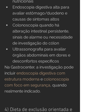
nutricionais
Endoscopia digestiva alta para 
avaliar estômago/duodeno e 
causas de sintomas altos
Colonoscopia quando há 
alteração intestinal persistente, 
sinais de alarme ou necessidade 
de investigação do cólon
Ultrassonografia para avaliar 
órgãos abdominais em dores e 
desconfortos específicos
Na Gastrocenter, a investigação pode 
incluir 
endoscopia digestiva com 
estrutura moderna
 e 
colonoscopia 
com foco em segurança
, quando 
realmente indicado.
4) Dieta de exclusão orientada e 