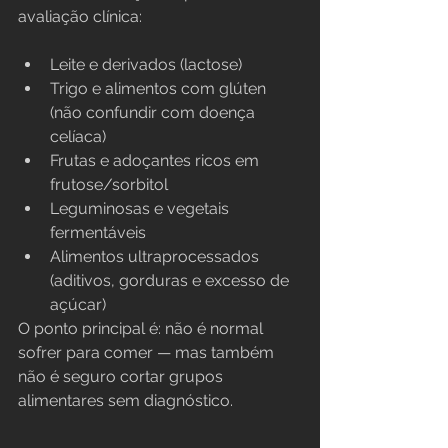
avaliação clínica:
Leite e derivados (lactose)
Trigo e alimentos com glúten 
(não confundir com doença 
celíaca)
Frutas e adoçantes ricos em 
frutose/sorbitol
Leguminosas e vegetais 
fermentáveis
Alimentos ultraprocessados 
(aditivos, gorduras e excesso de 
açúcar)
O ponto principal é: não é normal 
sofrer para comer — mas também 
não é seguro cortar grupos 
alimentares sem diagnóstico.