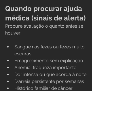
Quando procurar ajuda 
médica (sinais de alerta)
Procure avaliação o quanto antes se 
houver:
Sangue nas fezes ou fezes muito 
escuras
Emagrecimento sem explicação
Anemia, fraqueza importante
Dor intensa ou que acorda à noite
Diarreia persistente por semanas
Histórico familiar de câncer 
gastrointestinal ou doença 
inflamatória intestinal
Por que a Gastrocenter 
é a melhor escolha em 