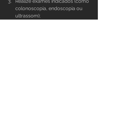
Realize exames indicados (como 
colonoscopia, endoscopia ou 
ultrassom);
Receba o diagnóstico e um plano 
de tratamento individualizado;
Faça acompanhamento para 
ajustar conduta e prevenir 
recaídas.
Para começar agora com orientação 
profissional, acesse 
agendamento e 
atendimento na Gastrocenter
.
Quando procurar ajuda 
com urgência?
Alguns sinais exigem atenção 
imediata, pois podem indicar 
condições mais sérias: