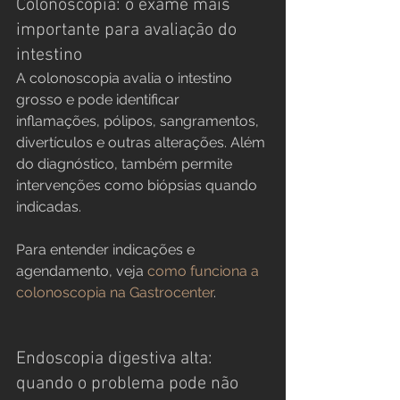
Colonoscopia: o exame mais 
importante para avaliação do 
intestino
A colonoscopia avalia o intestino 
grosso e pode identificar 
inflamações, pólipos, sangramentos, 
divertículos e outras alterações. Além 
do diagnóstico, também permite 
intervenções como biópsias quando 
indicadas.
Para entender indicações e 
agendamento, veja 
como funciona a 
colonoscopia na Gastrocenter
.
Endoscopia digestiva alta: 
quando o problema pode não 