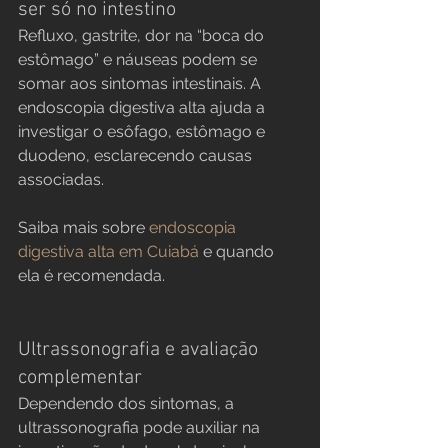
ser só no intestino
Refluxo, gastrite, dor na “boca do 
estômago” e náuseas podem se 
somar aos sintomas intestinais. A 
endoscopia digestiva alta ajuda a 
investigar o esôfago, estômago e 
duodeno, esclarecendo causas 
associadas.
Saiba mais sobre 
endoscopia 
digestiva alta em Cuiabá
 e quando 
ela é recomendada.
Ultrassonografia e avaliação 
complementar
Dependendo dos sintomas, a 
ultrassonografia pode auxiliar na 