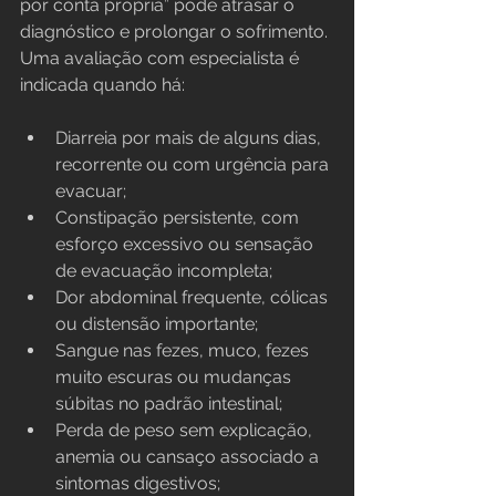
por conta própria” pode atrasar o 
diagnóstico e prolongar o sofrimento. 
Uma avaliação com especialista é 
indicada quando há:
Diarreia por mais de alguns dias, 
recorrente ou com urgência para 
evacuar;
Constipação persistente, com 
esforço excessivo ou sensação 
de evacuação incompleta;
Dor abdominal frequente, cólicas 
ou distensão importante;
Sangue nas fezes, muco, fezes 
muito escuras ou mudanças 
súbitas no padrão intestinal;
Perda de peso sem explicação, 
anemia ou cansaço associado a 
sintomas digestivos;