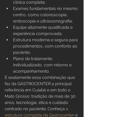
clínica completa;
Exames fundamentais no mesmo 
centro, como colonoscopia, 
endoscopia e ultrassonografia;
Equipe altamente qualificada e 
experiência comprovada;
Estrutura moderna e segura para 
procedimentos, com conforto ao 
paciente;
Plano de tratamento 
individualizado, com retorno e 
acompanhamento.
É exatamente essa combinação que 
faz da GASTROCENTER a principal 
referência em Cuiabá e em todo o 
Mato Grosso: tradição de mais de 30 
anos, tecnologia, ética e cuidado 
centrado no paciente. Conheça 
a 
estrutura completa da Gastrocenter
 e 